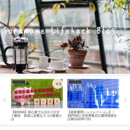
楽天証券
楽天証券
楽
期間
【新NISA】初心者でも分かりやす
【資産運用シュミレーション】！
【新
選
く解説 投資に必要な３つの要素と
S&P500と全世界株式の運用実績を
く解
は
公開(2023年7月)
購入