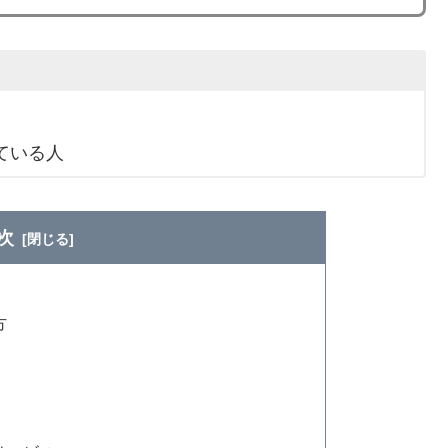
ている人
次
方