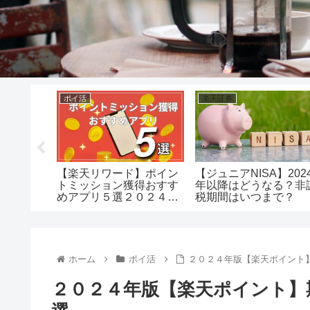
ポイ活
楽天証券
】ポイン
【楽天リワード】ポイン
【ジュニアNISA】202
める方法
トミッション獲得おすす
年以降はどうなる？非
めアプリ５選２０２４年
税期間はいつまで？
版
ホーム
ポイ活
２０２４年版【楽天ポイント
２０２４年版【楽天ポイント】