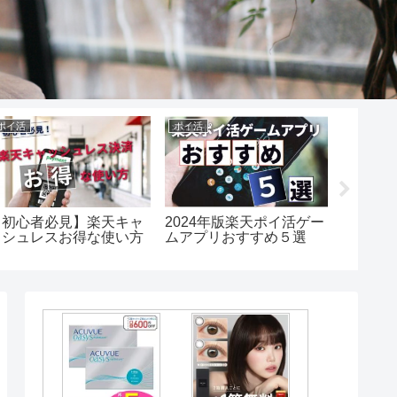
ポイ活
ポイ活
楽天証券
【初心者必見】楽天キャ
2024年版楽天ポイ活ゲー
【新NI
ッシュレスお得な使い方
ムアプリおすすめ５選
かりや
を最大
は？ど
ン見込