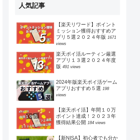
人気記事
【楽天リワード】ポイント
ミッション獲得おすすめア
プリ５選２０２４年版
1671
views
楽天ポイ活ルーティン厳選
アプリ１３選２０２４年度
版
491 views
2024年版楽天ポイ活ゲーム
アプリおすすめ５選
198
views
【楽天ポイ活】年間１０万
ポイント達成！２０２３年
獲得結果公開
184 views
【新NISA】初心者でも分か