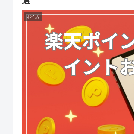
選
ポイ活