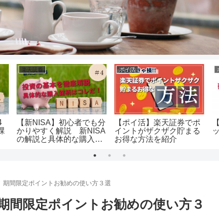
楽天証券
ポイ活
4
【新NISA】初心者でも分
【ポイ活】楽天証券でポ
課
かりやすく解説 新NISA
イントがザクザク貯まる
の解説と具体的な購入銘
お得な方法を紹介
柄
】期間限定ポイントお勧めの使い方３選
期間限定ポイントお勧めの使い方３